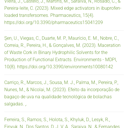
Vieira, J., Castelo, J., Martins, M., Saraiva, N., Rosado, C., &
Pereira-leite, C. (2023). Mixed edge activators in ibuprofen-
loaded transfersomes. Pharmaceutics, 15(4).
https://doi.org/10.3390/pharmaceutics15041209
Şen, U., Viegas, C., Duarte, M. P., Maurício, E. M., Nobre, C.,
Correia, R., Pereira, H., & Gonçalves, M. (2023). Maceration
of Waste Cork in Binary Hydrophilic Solvents for the
Production of Functional Extracts. Environments - MDPI,
10(8). https://doi.org/10.3390/environments10080142
Carriço, R., Marcos, J., Sousa, M. J., Palma, M., Pereira, P.,
Nunes, M., & Nicolai, M. (2023). Efeito da incorporação de
bagaço de uva na qualidade tecnológica de bolachas
salgadas. ,.
Ferreira, S., Ramos, S., Holota, S., Khyluk, D., Lesyk, R.,
Finyuk, N., Dos Santos, D. J. V. A., Saraiva, N., & Fernandes,