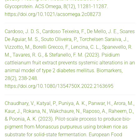
Glycoprotein. ACS Omega, 8(12), 11281-11287.
https://doi.org/10.1021/acsomega.2c08273
Cardoso, J. D. S., Cardoso Teixeira, F., De Mello, J. E., Soares
De Aguiar, M. S., Souto Oliveira, P., Torchelsen Saraiva, J.,
Vizzotto, M., Borelli Grecco, F., Lencina, C. L., Spanevello, R.
M., Tavares, R. G., & Stefanello, F. M. (2023). Psidium
cattleianum fruit extract prevents systemic alterations in an
animal model of type 2 diabetes mellitus. Biomarkers,
28(2), 238-248.
https://doi.org/10.1080/1354750X.2022.2163695
Chaudhary, V., Katyal, P., Puniya, A. K., Panwar, H., Arora, M.,
Kaur, J., Rokana, N., Wakchaure, N., Raposo, A., Raheem, D.,
& Poonia, A. K. (2023). Pilot-scale process to produce bio-
pigment from Monascus purpureus using broken rice as
substrate for solid-state fermentation. European Food