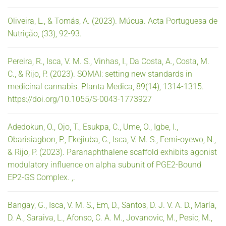
Oliveira, L., & Tomás, A. (2023). Múcua. Acta Portuguesa de
Nutrição, (33), 92-93.
Pereira, R., Isca, V. M. S., Vinhas, I., Da Costa, A., Costa, M.
C., & Rijo, P. (2023). SOMAI: setting new standards in
medicinal cannabis. Planta Medica, 89(14), 1314-1315.
https://doi.org/10.1055/S-0043-1773927
Adedokun, O., Ojo, T., Esukpa, C., Ume, O., Igbe, I.,
Obarisiagbon, P., Ekejiuba, C., Isca, V. M. S., Femi-oyewo, N.,
& Rijo, P. (2023). Paranaphthalene scaffold exhibits agonist
modulatory influence on alpha subunit of PGE2-Bound
EP2-GS Complex. ,.
Bangay, G., Isca, V. M. S., Em, D., Santos, D. J. V. A. D., María,
D. A., Saraiva, L., Afonso, C. A. M., Jovanovic, M., Pesic, M.,