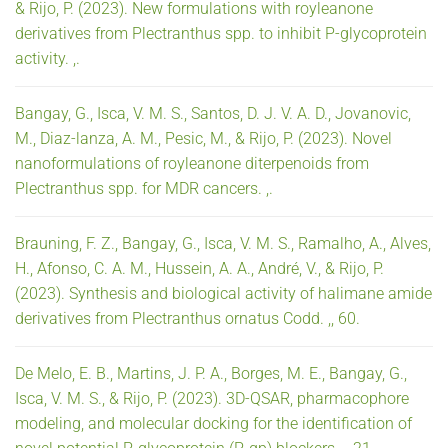
& Rijo, P. (2023). New formulations with royleanone
derivatives from Plectranthus spp. to inhibit P-glycoprotein
activity. ,.
Bangay, G., Isca, V. M. S., Santos, D. J. V. A. D., Jovanovic,
M., Diaz-lanza, A. M., Pesic, M., & Rijo, P. (2023). Novel
nanoformulations of royleanone diterpenoids from
Plectranthus spp. for MDR cancers. ,.
Brauning, F. Z., Bangay, G., Isca, V. M. S., Ramalho, A., Alves,
H., Afonso, C. A. M., Hussein, A. A., André, V., & Rijo, P.
(2023). Synthesis and biological activity of halimane amide
derivatives from Plectranthus ornatus Codd. ,, 60.
De Melo, E. B., Martins, J. P. A., Borges, M. E., Bangay, G.,
Isca, V. M. S., & Rijo, P. (2023). 3D-QSAR, pharmacophore
modeling, and molecular docking for the identification of