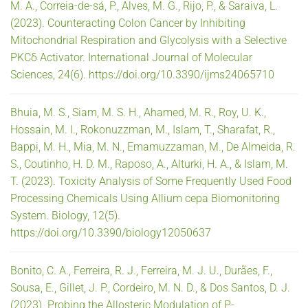
M. A., Correia-de-sá, P., Alves, M. G., Rijo, P., & Saraiva, L.
(2023). Counteracting Colon Cancer by Inhibiting
Mitochondrial Respiration and Glycolysis with a Selective
PKCδ Activator. International Journal of Molecular
Sciences, 24(6). https://doi.org/10.3390/ijms24065710
Bhuia, M. S., Siam, M. S. H., Ahamed, M. R., Roy, U. K.,
Hossain, M. I., Rokonuzzman, M., Islam, T., Sharafat, R.,
Bappi, M. H., Mia, M. N., Emamuzzaman, M., De Almeida, R.
S., Coutinho, H. D. M., Raposo, A., Alturki, H. A., & Islam, M.
T. (2023). Toxicity Analysis of Some Frequently Used Food
Processing Chemicals Using Allium cepa Biomonitoring
System. Biology, 12(5).
https://doi.org/10.3390/biology12050637
Bonito, C. A., Ferreira, R. J., Ferreira, M. J. U., Durães, F.,
Sousa, E., Gillet, J. P., Cordeiro, M. N. D., & Dos Santos, D. J.
(2023). Probing the Allosteric Modulation of P-