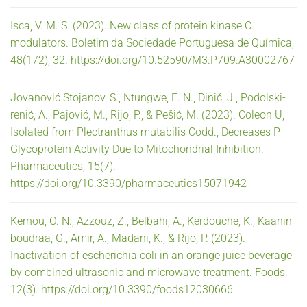
Isca, V. M. S. (2023). New class of protein kinase C
modulators. Boletim da Sociedade Portuguesa de Química,
48(172), 32. https://doi.org/10.52590/M3.P709.A30002767
Jovanović Stojanov, S., Ntungwe, E. N., Dinić, J., Podolski-
renić, A., Pajović, M., Rijo, P., & Pešić, M. (2023). Coleon U,
Isolated from Plectranthus mutabilis Codd., Decreases P-
Glycoprotein Activity Due to Mitochondrial Inhibition.
Pharmaceutics, 15(7).
https://doi.org/10.3390/pharmaceutics15071942
Kernou, O. N., Azzouz, Z., Belbahi, A., Kerdouche, K., Kaanin-
boudraa, G., Amir, A., Madani, K., & Rijo, P. (2023).
Inactivation of escherichia coli in an orange juice beverage
by combined ultrasonic and microwave treatment. Foods,
12(3). https://doi.org/10.3390/foods12030666