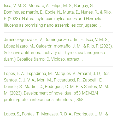
Isca, V. M. S., Mourato, A., Filipe, M. S., Bangay, G.,
Domínguez-martín, E., Epole, N., Murta, D., Nunes, R., & Rijo,
P. (2023). Natural cytotoxic royleanones and Hermetia
illucens as promising nano-assemblies conjugated. ,.
Jiménez-gonzález, V., Domínguez-martín, E., Isca, V. M. S.,
López-lázaro, M., Calderón-montaño, J. M., & Rijo, P. (2023).
Selective antitumoral activity of Thymelaea lanuginosa
(Lam.) Ceballos &amp; C. Vicioso. extract. ,.
Lopes, E. A., Espadinha, M., Marques, V., Amaral, J. D., Dos
Santos, D. J. V. A., Mori, M., Piccarducci, R., Zappelli, E.,
Daniele, S., Martini, C., Rodrigues, C. M. P., & Santos, M. M.
M. (2023). Development of novel dual p53-MDM2/4
protein-protein interactions inhibitors. ,, 368.
Lopes, S., Fontes, T., Menezes, R. D. A., Rodrigues, L. M., &