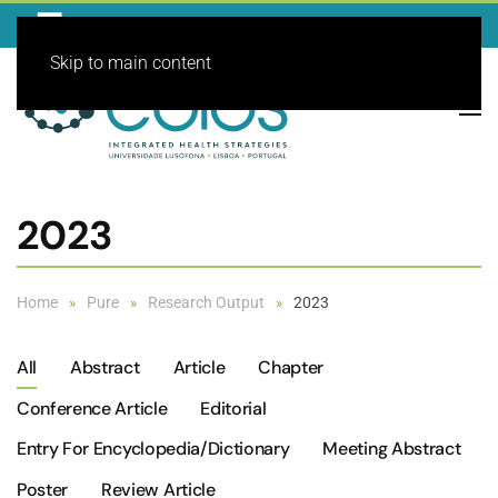
Skip to main content
2023
Home
Pure
Research Output
2023
All
Abstract
Article
Chapter
Conference Article
Editorial
Entry For Encyclopedia/dictionary
Meeting Abstract
Poster
Review Article