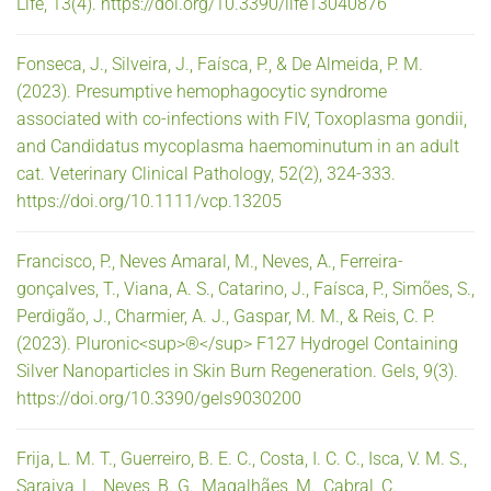
Life, 13(4). https://doi.org/10.3390/life13040876
Fonseca, J., Silveira, J., Faísca, P., & De Almeida, P. M.
(2023). Presumptive hemophagocytic syndrome
associated with co-infections with FIV, Toxoplasma gondii,
and Candidatus mycoplasma haemominutum in an adult
cat. Veterinary Clinical Pathology, 52(2), 324-333.
https://doi.org/10.1111/vcp.13205
Francisco, P., Neves Amaral, M., Neves, A., Ferreira-
gonçalves, T., Viana, A. S., Catarino, J., Faísca, P., Simões, S.,
Perdigão, J., Charmier, A. J., Gaspar, M. M., & Reis, C. P.
(2023). Pluronic<sup>®</sup> F127 Hydrogel Containing
Silver Nanoparticles in Skin Burn Regeneration. Gels, 9(3).
https://doi.org/10.3390/gels9030200
Frija, L. M. T., Guerreiro, B. E. C., Costa, I. C. C., Isca, V. M. S.,
Saraiva, L., Neves, B. G., Magalhães, M., Cabral, C.,