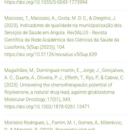
https://doi.org/10.1055/S-0043-1773994
Macosso, T., Macosso, A., Costa, M. D. C., & Gregório, J.
(2023). Indicadores de qualidade na municipalização dos
Serviços de Saúde em Angola. RevSALUS - Revista
Científica da Rede Académica das Ciências da Saúde da
Lusofonia, 5(Sup (2023)), 104.
https://doi.org/10.51126/revsalus.v5iSup.639
Magalhães, M., Domínguez-martín, E., Jorge, J., Gonçalves,
A. C., Duarte, A., Oliveira, P. J., Efferth, T., Rijo, P., & Cabral, C.
(2023). Unraveling the chemotherapeutic potential of
Royleanone, a natural drug lead, against glioblastoma.
Molecular Oncology, 17(S1), 343.
https://doi.org/10.1002/1878-0261.13471
Monteiro Rodrigues, L., Farrim, M. I., Gomes, A., Milenkivic,
D., & Menezes, R. (2023). Pancreatic islet cell