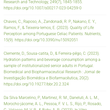
Research and Technology, 249(7), 1845-1855.
https://doi.org/10.1007/s00217-023-04259-0
Chaves, C., Raposo, A., Zandonadi, R. P., Nakano, E. Y.,
Ramos, F., & Teixeira-lemos, E. (2023). Quality of Life
Perception among Portuguese Celiac Patients. Nutrients,
15(9). https://doi.org/10.3390/nu15092051
Clemente, D., Sousa-catita, D., & Ferreira-pêgo, C. (2023).
Hydration patterns and beverage consumption among a
sample of institutionalized senior adults in Portugal.
Biomedical and Biopharmaceutical Research : Jornal de
Investigação Biomédica e Biofarmacêutica, 20(2).
https://doi.org/10.19277/bbr.20.2.324
Da Silva Marcelino, P., Martinez, R. M., Daneluti, A. L. M.,
Morocho-jácome, A. L., Pessoa, F. V. L. S., Rijo, P., Rosado,
C., Velasco, M. V. R., & Baby, A. R. (2023). In Vitro