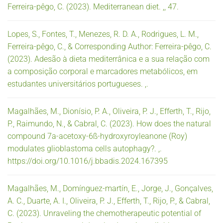
Ferreira-pêgo, C. (2023). Mediterranean diet. ,, 47.
Lopes, S., Fontes, T., Menezes, R. D. A., Rodrigues, L. M.,
Ferreira-pêgo, C., & Corresponding Author: Ferreira-pêgo, C.
(2023). Adesão à dieta mediterrânica e a sua relação com
a composição corporal e marcadores metabólicos, em
estudantes universitários portugueses. ,.
Magalhães, M., Dionísio, P. A., Oliveira, P. J., Efferth, T., Rijo,
P., Raimundo, N., & Cabral, C. (2023). How does the natural
compound 7a-acetoxy-6ß-hydroxyroyleanone (Roy)
modulates glioblastoma cells autophagy?. ,.
https://doi.org/10.1016/j.bbadis.2024.167395
Magalhães, M., Domínguez-martín, E., Jorge, J., Gonçalves,
A. C., Duarte, A. I., Oliveira, P. J., Efferth, T., Rijo, P., & Cabral,
C. (2023). Unraveling the chemotherapeutic potential of