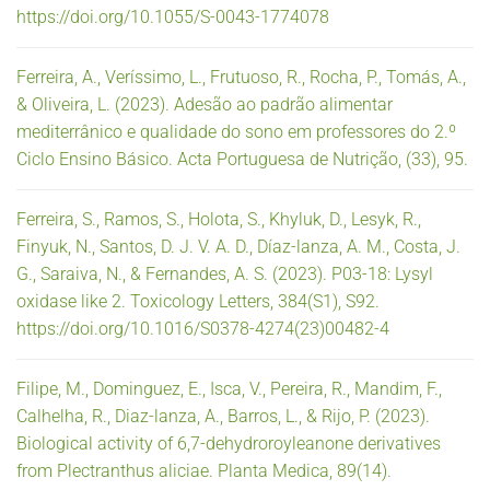
https://doi.org/10.1055/S-0043-1774078
Ferreira, A., Veríssimo, L., Frutuoso, R., Rocha, P., Tomás, A.,
& Oliveira, L. (2023). Adesão ao padrão alimentar
mediterrânico e qualidade do sono em professores do 2.º
Ciclo Ensino Básico. Acta Portuguesa de Nutrição, (33), 95.
Ferreira, S., Ramos, S., Holota, S., Khyluk, D., Lesyk, R.,
Finyuk, N., Santos, D. J. V. A. D., Díaz-lanza, A. M., Costa, J.
G., Saraiva, N., & Fernandes, A. S. (2023). P03-18: Lysyl
oxidase like 2. Toxicology Letters, 384(S1), S92.
https://doi.org/10.1016/S0378-4274(23)00482-4
Filipe, M., Dominguez, E., Isca, V., Pereira, R., Mandim, F.,
Calhelha, R., Diaz-lanza, A., Barros, L., & Rijo, P. (2023).
Biological activity of 6,7-dehydroroyleanone derivatives
from Plectranthus aliciae. Planta Medica, 89(14).