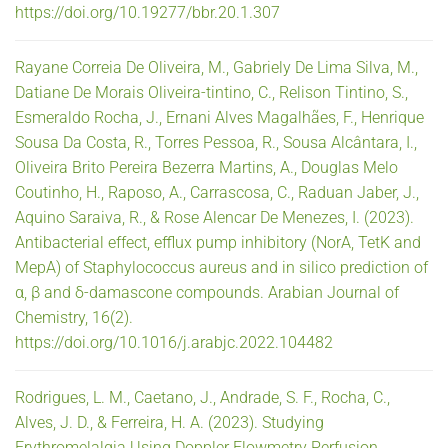
https://doi.org/10.19277/bbr.20.1.307
Rayane Correia De Oliveira, M., Gabriely De Lima Silva, M.,
Datiane De Morais Oliveira-tintino, C., Relison Tintino, S.,
Esmeraldo Rocha, J., Ernani Alves Magalhães, F., Henrique
Sousa Da Costa, R., Torres Pessoa, R., Sousa Alcântara, I.,
Oliveira Brito Pereira Bezerra Martins, A., Douglas Melo
Coutinho, H., Raposo, A., Carrascosa, C., Raduan Jaber, J.,
Aquino Saraiva, R., & Rose Alencar De Menezes, I. (2023).
Antibacterial effect, efflux pump inhibitory (NorA, TetK and
MepA) of Staphylococcus aureus and in silico prediction of
α, β and δ-damascone compounds. Arabian Journal of
Chemistry, 16(2).
https://doi.org/10.1016/j.arabjc.2022.104482
Rodrigues, L. M., Caetano, J., Andrade, S. F., Rocha, C.,
Alves, J. D., & Ferreira, H. A. (2023). Studying
Erythromelalgia Using Doppler Flowmetry Perfusion