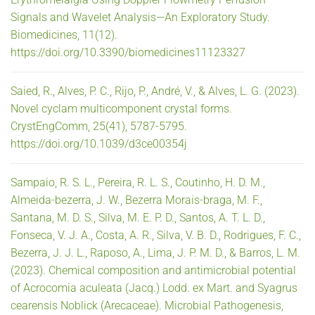
Signals and Wavelet Analysis—An Exploratory Study.
Biomedicines, 11(12).
https://doi.org/10.3390/biomedicines11123327
Saied, R., Alves, P. C., Rijo, P., André, V., & Alves, L. G. (2023).
Novel cyclam multicomponent crystal forms.
CrystEngComm, 25(41), 5787-5795.
https://doi.org/10.1039/d3ce00354j
Sampaio, R. S. L., Pereira, R. L. S., Coutinho, H. D. M.,
Almeida-bezerra, J. W., Bezerra Morais-braga, M. F.,
Santana, M. D. S., Silva, M. E. P. D., Santos, A. T. L. D.,
Fonseca, V. J. A., Costa, A. R., Silva, V. B. D., Rodrigues, F. C.,
Bezerra, J. J. L., Raposo, A., Lima, J. P. M. D., & Barros, L. M.
(2023). Chemical composition and antimicrobial potential
of Acrocomia aculeata (Jacq.) Lodd. ex Mart. and Syagrus
cearensis Noblick (Arecaceae). Microbial Pathogenesis,