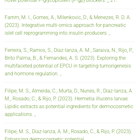
novel potential P-glycoprotein (P-gp) blockers. ,, 21.
Farrim, M. I., Gomes, A., Milenkovic, D., & Menezes, R. D. A.
(2023). Integrative multi-omics approach for pancreatic
islet cell reprogramming into insulin producers. ,.
Ferreira, S., Ramos, S., Díaz-lanza, A. M., Saraiva, N., Rijo, P.,
Brito Palma, B., & Fernandes, A. S. (2023). Exploring the
multifaceted potential of EPCU in targeting tumorigenesis
and hormone regulation. ,.
Filipe, M. S., Almeida, C., Murta, D., Nunes, R., Diaz-lanza, A.
M., Rosado, C., & Rijo, P. (2023). Hermetia illucens larvae:
Lipidic extracts as potential ingredients for dermocosmetic
applications. ,.
Filipe, M. S., Diaz-lanza, A. M., Rosado, C., & Rijo, P. (2023).
Enhancing dermocosmetic potential. ,.