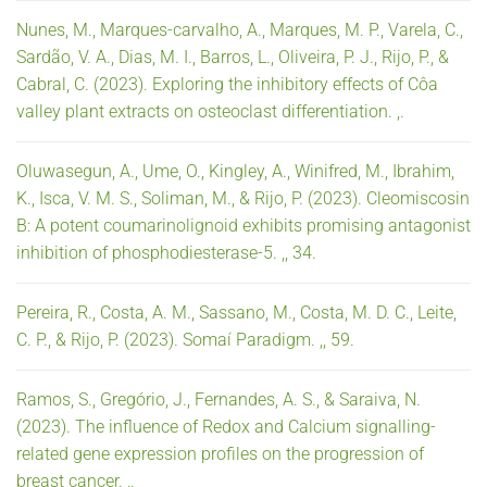
Nunes, M., Marques-carvalho, A., Marques, M. P., Varela, C.,
Sardão, V. A., Dias, M. I., Barros, L., Oliveira, P. J., Rijo, P., &
Cabral, C. (2023). Exploring the inhibitory effects of Côa
valley plant extracts on osteoclast differentiation. ,.
Oluwasegun, A., Ume, O., Kingley, A., Winifred, M., Ibrahim,
K., Isca, V. M. S., Soliman, M., & Rijo, P. (2023). Cleomiscosin
B: A potent coumarinolignoid exhibits promising antagonist
inhibition of phosphodiesterase-5. ,, 34.
Pereira, R., Costa, A. M., Sassano, M., Costa, M. D. C., Leite,
C. P., & Rijo, P. (2023). Somaí Paradigm. ,, 59.
Ramos, S., Gregório, J., Fernandes, A. S., & Saraiva, N.
(2023). The influence of Redox and Calcium signalling-
related gene expression profiles on the progression of
breast cancer. ,.