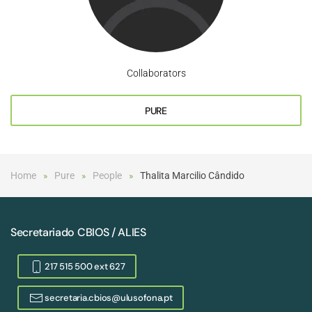
Collaborators
PURE
Home
Pure
People
Thalita Marcilio Cândido
Secretariado CBIOS / ALIES
217 515 500 ext 627
secretaria.cbios@ulusofona.pt