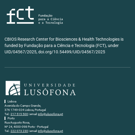
CBIOS Research Center for Biosciences & Health Technologies is
funded by Fundação para a Ciência e Tecnologia (FCT), under
UID/04567/2025, doi.org/10.54499/UID/04567/2025
Lisboa
Avenida do Campo Grande,
376 1749-024 Lisboa, Portugal
Tel.:
217 515 500
| email:
info@ulusofona.pt
Porto
Rua Augusto Rosa,
Nº 24, 4000-098 Porto - Portugal
Tel.:
222 073 230
| email:
info@ulusofona.pt