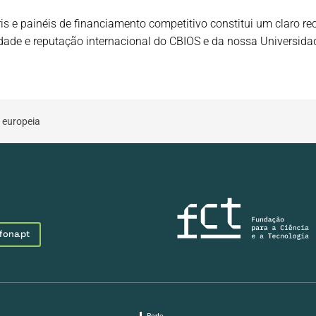
is e painéis de financiamento competitivo constitui um claro 
lidade e reputação internacional do CBIOS e da nossa Universida
o europeia
fona.pt
Porto