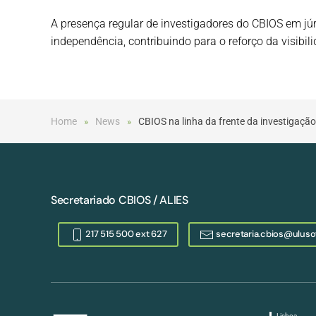
A presença regular de investigadores do CBIOS em júr
independência, contribuindo para o reforço da visibi
Home
News
CBIOS na linha da frente da investigaçã
Secretariado CBIOS / ALIES
217 515 500 ext 627
secretaria.cbios@uluso
Lisboa