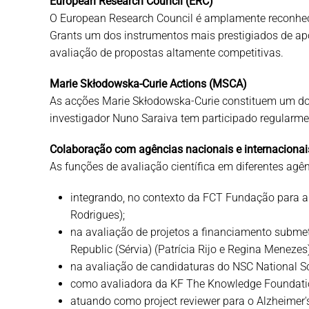
European Research Council (ERC)
O European Research Council é amplamente reconheci
Grants um dos instrumentos mais prestigiados de ap
avaliação de propostas altamente competitivas.
Marie Skłodowska-Curie Actions (MSCA)
As acções Marie Skłodowska-Curie constituem um dos
investigador Nuno Saraiva tem participado regularm
Colaboração com agências nacionais e internacionai
As funções de avaliação científica em diferentes agê
integrando, no contexto da FCT Fundação para a 
Rodrigues);
na avaliação de projetos a financiamento submeti
Republic (Sérvia) (Patrícia Rijo e Regina Menezes)
na avaliação de candidaturas do NSC National Sc
como avaliadora da KF The Knowledge Foundation 
atuando como project reviewer para o Alzheimer'