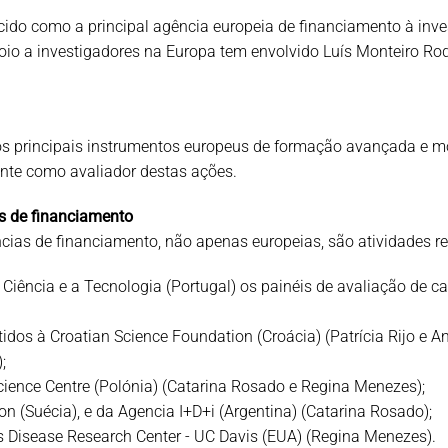
do como a principal agência europeia de financiamento à inves
oio a investigadores na Europa tem envolvido Luís Monteiro Ro
 principais instrumentos europeus de formação avançada e mobi
ente como avaliador destas ações.
s de financiamento
ncias de financiamento, não apenas europeias, são atividades re
Ciência e a Tecnologia (Portugal) os painéis de avaliação de 
dos à Croatian Science Foundation (Croácia) (Patrícia Rijo e A
;
ience Centre (Polónia) (Catarina Rosado e Regina Menezes);
(Suécia), e da Agencia I+D+i (Argentina) (Catarina Rosado);
s Disease Research Center - UC Davis (EUA) (Regina Menezes).